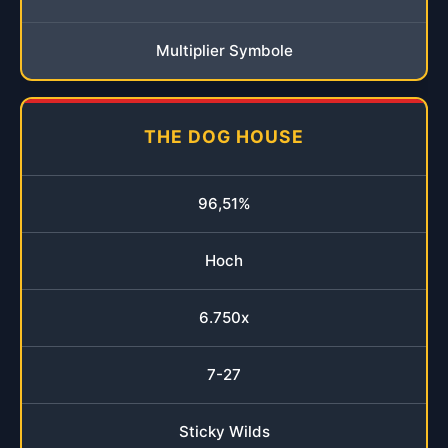
Multiplier Symbole
THE DOG HOUSE
96,51%
Hoch
6.750x
7-27
Sticky Wilds