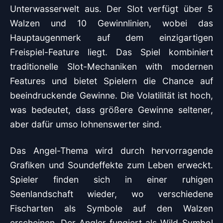
Unterwasserwelt aus. Der Slot verfügt über 5
Walzen und 10 Gewinnlinien, wobei das
Hauptaugenmerk auf dem einzigartigen
Freispiel-Feature liegt. Das Spiel kombiniert
traditionelle Slot-Mechaniken with modernen
Features und bietet Spielern die Chance auf
beeindruckende Gewinne. Die Volatilität ist hoch,
was bedeutet, dass größere Gewinne seltener,
aber dafür umso lohnenswerter sind.
Das Angel-Thema wird durch hervorragende
Grafiken und Soundeffekte zum Leben erweckt.
Spieler finden sich in einer ruhigen
Seenlandschaft wieder, wo verschiedene
Fischarten als Symbole auf den Walzen
erscheinen. Der Angler fungiert als Wild-Symbol