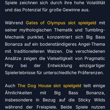
Spiele zeichnen sich durch ihre hohe Volatilität
und das Potenzial für große Gewinne aus.
Während
Gates of Olympus slot spielgeld
mit
seiner mythologischen Thematik und Tumbling-
Mechanik punktet, konzentriert sich Big Bass
Bonanza auf ein bodenständigeres Angel-Thema
mit traditionelleren Walzen. Die verschiedenen
Ansätze zeigen die Vielseitigkeit von Pragmatic
Play bei der Entwicklung einzigartiger
Spielerlebnisse für unterschiedliche Präferenzen.
Auch
The Dog House slot spielgeld
teilt einige
Ähnlichkeiten mit Big Bass Bonanza,
insbesondere in Bezug auf die Sticky Wilds
während der Freispiele. Beide Spiele nutzen