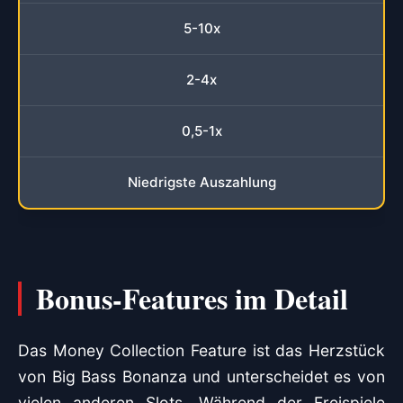
5-10x
2-4x
0,5-1x
Niedrigste Auszahlung
Bonus-Features im Detail
Das Money Collection Feature ist das Herzstück
von Big Bass Bonanza und unterscheidet es von
vielen anderen Slots. Während der Freispiele