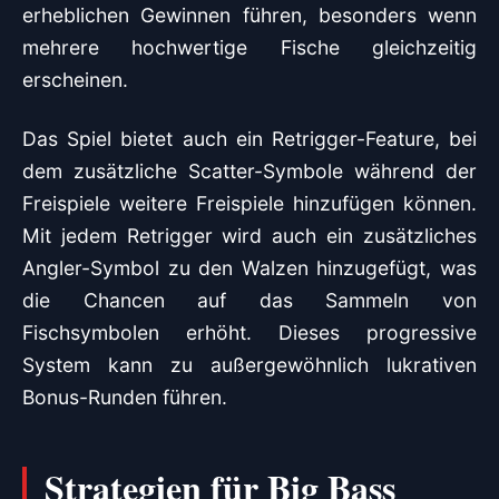
erheblichen Gewinnen führen, besonders wenn
mehrere hochwertige Fische gleichzeitig
erscheinen.
Das Spiel bietet auch ein Retrigger-Feature, bei
dem zusätzliche Scatter-Symbole während der
Freispiele weitere Freispiele hinzufügen können.
Mit jedem Retrigger wird auch ein zusätzliches
Angler-Symbol zu den Walzen hinzugefügt, was
die Chancen auf das Sammeln von
Fischsymbolen erhöht. Dieses progressive
System kann zu außergewöhnlich lukrativen
Bonus-Runden führen.
Strategien für Big Bass