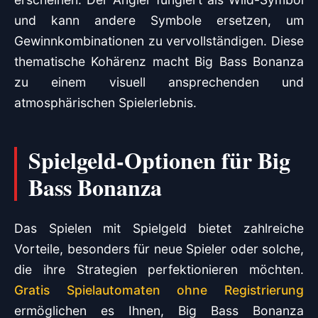
und kann andere Symbole ersetzen, um
Gewinnkombinationen zu vervollständigen. Diese
thematische Kohärenz macht Big Bass Bonanza
zu einem visuell ansprechenden und
atmosphärischen Spielerlebnis.
Spielgeld-Optionen für Big
Bass Bonanza
Das Spielen mit Spielgeld bietet zahlreiche
Vorteile, besonders für neue Spieler oder solche,
die ihre Strategien perfektionieren möchten.
Gratis Spielautomaten ohne Registrierung
ermöglichen es Ihnen, Big Bass Bonanza