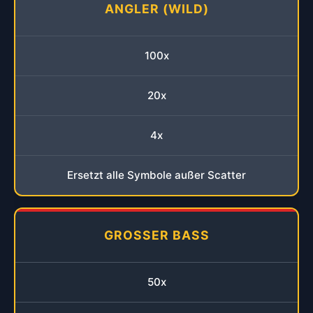
ANGLER (WILD)
100x
20x
4x
Ersetzt alle Symbole außer Scatter
GROSSER BASS
50x