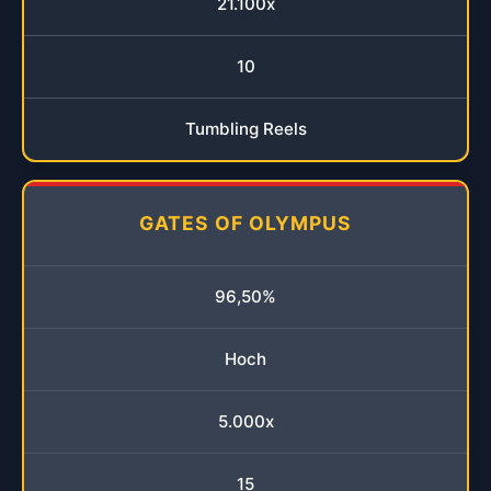
21.100x
10
Tumbling Reels
GATES OF OLYMPUS
96,50%
Hoch
5.000x
15