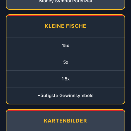
Money Symbol Potenzial
KLEINE FISCHE
15x
5x
1,5x
Häufigste Gewinnsymbole
KARTENBILDER