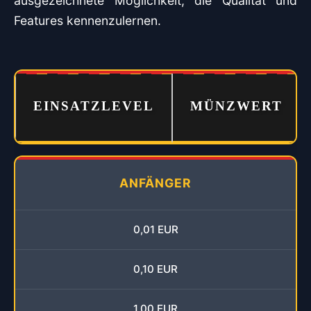
ausgezeichnete Möglichkeit, die Qualität und
Features kennenzulernen.
EINSATZLEVEL
MÜNZWERT
ANFÄNGER
0,01 EUR
0,10 EUR
1,00 EUR