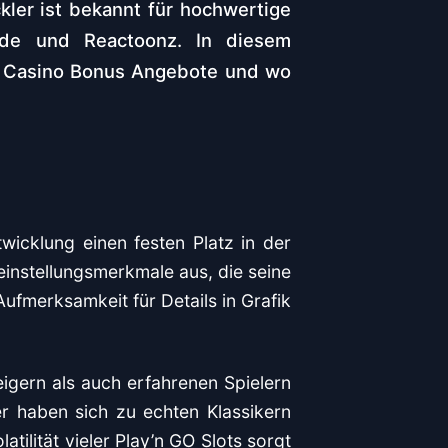
ler ist bekannt für hochwertige
ilde und Reactoonz. In diesem
en Casino Bonus Angebote und wo
twicklung einen festen Platz in der
einstellungsmerkmale aus, die seine
fmerksamkeit für Details in Grafik
igern als auch erfahrenen Spielern
er haben sich zu echten Klassikern
tilität vieler Play’n GO Slots sorgt