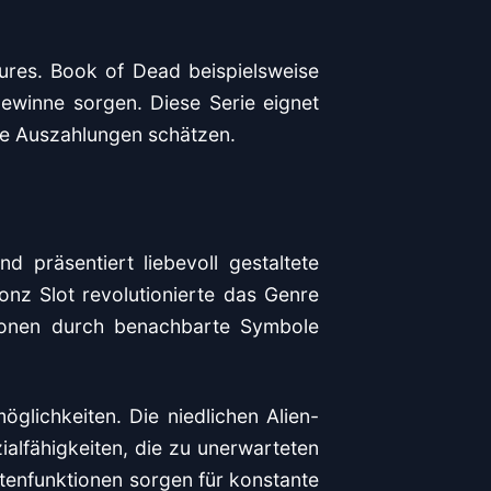
atures. Book of Dead beispielsweise
ewinne sorgen. Diese Serie eignet
ße Auszahlungen schätzen.
 präsentiert liebevoll gestaltete
onz Slot revolutionierte das Genre
ionen durch benachbarte Symbole
lichkeiten. Die niedlichen Alien-
alfähigkeiten, die zu unerwarteten
enfunktionen sorgen für konstante