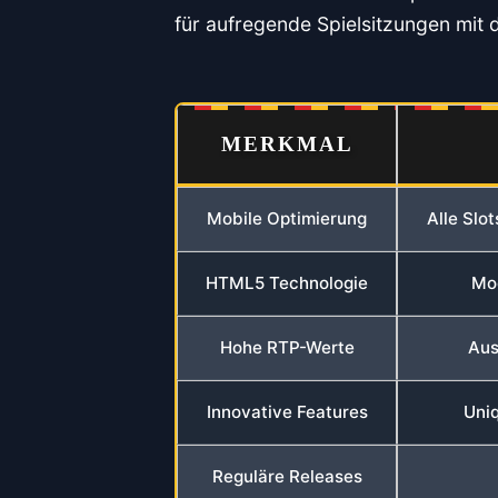
für aufregende Spielsitzungen mit 
MERKMAL
Mobile Optimierung
Alle Slo
HTML5 Technologie
Mo
Hohe RTP-Werte
Aus
Innovative Features
Uni
Reguläre Releases