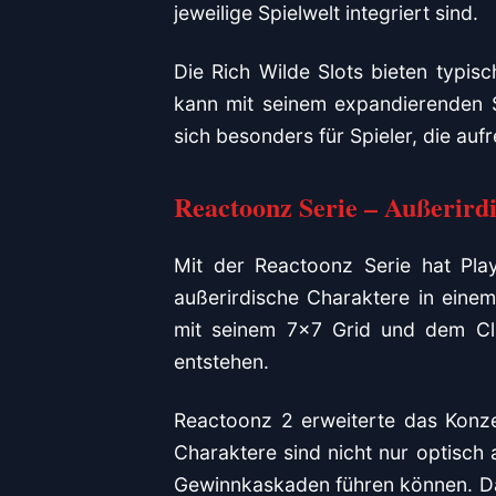
jeweilige Spielwelt integriert sind.
Die Rich Wilde Slots bieten typisc
kann mit seinem expandierenden S
sich besonders für Spieler, die a
Reactoonz Serie – Außerird
Mit der Reactoonz Serie hat Play
außerirdische Charaktere in einem
mit seinem 7×7 Grid und dem Cl
entstehen.
Reactoonz 2 erweiterte das Konze
Charaktere sind nicht nur optisch
Gewinnkaskaden führen können. Da