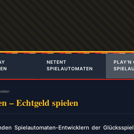
AY
NETENT
PLAY’N
TEN
SPIELAUTOMATEN
SPIELA
ielen
n – Echtgeld spielen
nden Spielautomaten-Entwicklern der Glücksspiel