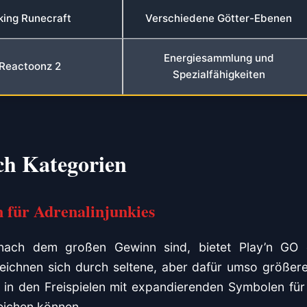
king Runecraft
Verschiedene Götter-Ebenen
Energiesammlung und
Reactoonz 2
Spezialfähigkeiten
ch Kategorien
 für Adrenalinjunkies
 nach dem großen Gewinn sind, bietet Play’n GO
 zeichnen sich durch seltene, aber dafür umso größ
 in den Freispielen mit expandierenden Symbolen fü
eichen können.