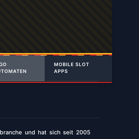
 GO
MOBILE SLOT
UTOMATEN
APPS
branche und hat sich seit 2005