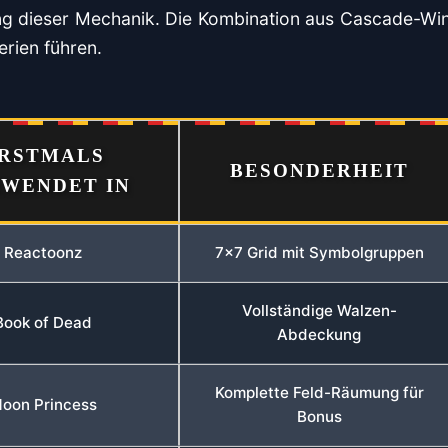
ung dieser Mechanik. Die Kombination aus Cascade-Win
rien führen.
RSTMALS
BESONDERHEIT
WENDET IN
Reactoonz
7×7 Grid mit Symbolgruppen
Vollständige Walzen-
Book of Dead
Abdeckung
Komplette Feld-Räumung für
oon Princess
Bonus