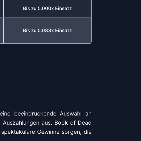
Bis zu 5.000x Einsatz
Bis zu 5.083x Einsatz
 eine beeindruckende Auswahl an
ere Auszahlungen aus. Book of Dead
r spektakuläre Gewinne sorgen, die