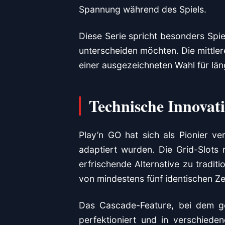
Spannung während des Spiels.
Diese Serie spricht besonders Spie
unterscheiden möchten. Die mittler
einer ausgezeichneten Wahl für län
Technische Innovat
Play’n GO hat sich als Pionier ve
adaptiert wurden. Die Grid-Slots 
erfrischende Alternative zu tradi
von mindestens fünf identischen Z
Das Cascade-Feature, bei dem g
perfektioniert und in verschiede