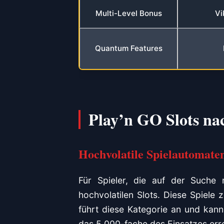
Multi-Level Bonus
Vi
Quantum Features
Play’n GO Slots na
Hochvolatile Spielautomaten
Für Spieler, die auf der Suche
hochvolatilen Slots. Diese Spiele
führt diese Kategorie an und kann
das 5.000-fache des Einsatzes err