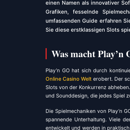
einen Namen als innovativer So
Grafiken, fesselnde Spielmec
umfassenden Guide erfahren Sie
Sie diese erstklassigen Slots sp
Was macht Play’n 
Play’n GO hat sich durch kontinuie
Online Casino Welt
erobert. Der sc
Slots von der Konkurrenz abheben.
und Sounddesign, die jedes Spiel z
Die Spielmechaniken von Play’n GO
spannende Unterhaltung. Viele der
entwickelt und werden in praktisch 